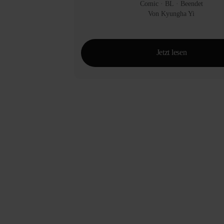
Comic
 · 
BL
 · 
Beendet
Von Kyungha Yi
Jetzt lesen