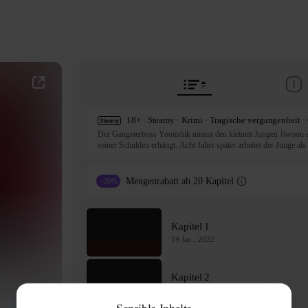
18+ · Steamy · Krimi · Tragische vergangenheit ·
Der Gangsterboss Yoonshik nimmt den kleinen Jungen Jiwoon als
seiner Schulden erhängt. Acht Jahre später arbeitet der Junge als
kommt, wird Jiwoon zu einem anderen Zwischenboss in das Rotlich
geheimnisvollen Soohan kennen, und alles beginnt sich zu verände
Mengenrabatt ab 20 Kapitel
-20%
Die Serie Intense wurde ursprünglich als Donginji (Doujinshi) in
ⓒ Kyungha Yi / NETCOMICS

All rights reserved. Published by Tappytoon under license from p
Kapitel 1
19 Jan., 2022
Kapitel 2
19 Jan., 2022