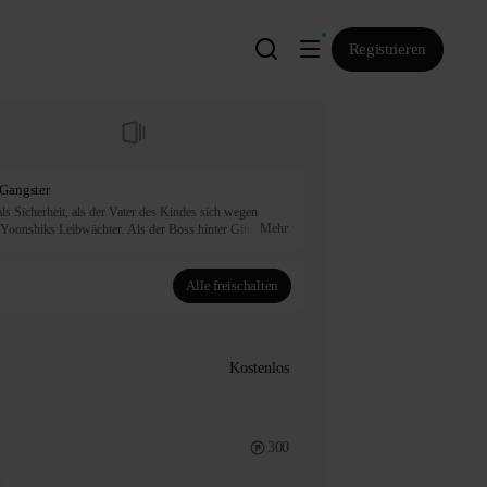
Registrieren
 Gangster
 Sicherheit, als der Vater des Kindes sich wegen 
Mehr
 Yoonshiks Leibwächter. Als der Boss hinter Gitter 
tviertel der Stadt geschickt. Dort lernt Jiwoon den 
rn...

Alle freischalten
 Korea veröffentlicht

artners.
Kostenlos
300