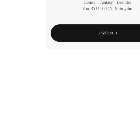
Comic
 · 
Fantasy
 · 
Beendet
Von RYU HEON, Shin yiho
Jetzt lesen