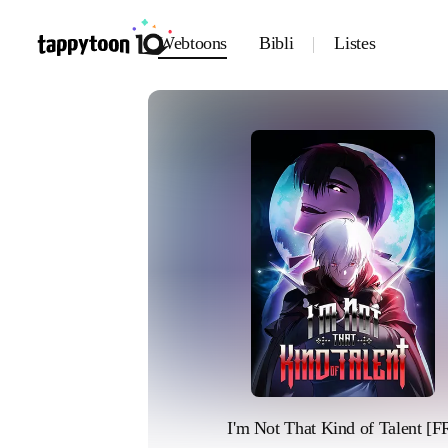
Webtoons
Bibli
Listes
I'm Not That Kind of Talent [F