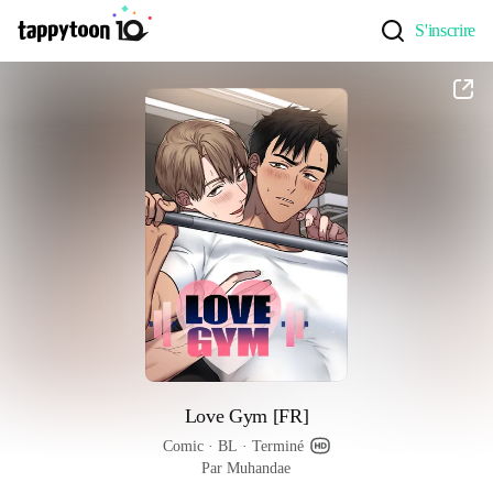
S'inscrire
Love Gym [FR]
Comic
 · 
BL
 · 
Terminé
Par Muhandae