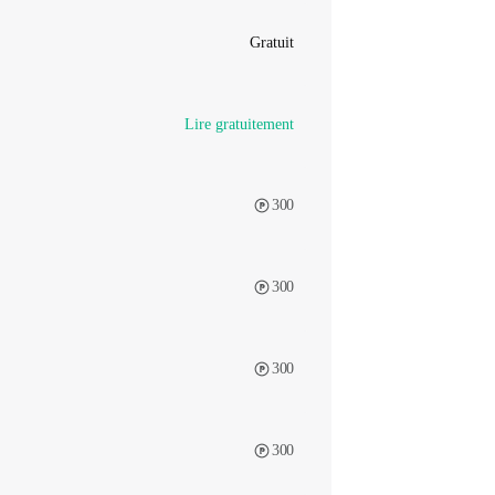
Gratuit
Lire gratuitement
300
300
300
300