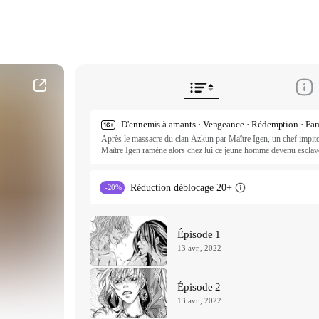
Après le massacre du clan Azkun par Maître Igen, un chef impitoy
Maître Igen ramène alors chez lui ce jeune homme devenu esclave 
seule l’esclave Lanour est assez gentille pour se soucier de Kassan
qui semble d’ailleurs s’adoucir au contact de Kassan, qui comme
que Maître Igen est l’ennemi qui a fait tuer tous les membres de s
Réduction déblocage 20+
-20%
frères Azkun s’avère être en vie et prêt à se venger d’Igen.

ⓒ yusa / Daewon C.I. Inc.

All rights reserved. Published by Tappytoon under license from p
Épisode 1
13 avr., 2022
Épisode 2
13 avr., 2022